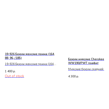
19-926 Брюки женские прима (164,
88, 96, /185)
Брюки мужские Cherokee
WW190/PWT графит
19-926 Брюки женские прима (164,
88, 96, /185)
Мужские брюки средней пос
1 400
р.
функциональной кулиской и
Out of stock
4 300
р.
эластичным поясом.