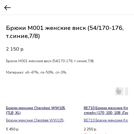
Брюки М001 женские виск (54/170-176,
т.синие,7/8)
2 150
р.
Брюки М001 женские виск (54/170-176, т.синие,7/8)
Материал: хб-47%, пэ-50%, сп-3%
Брюки женские Cherokee WW105
BE710 Брюки женские Класс
(TLB, XL)
стрейч (170, 100, 108, /Гиаци
Брюки женские Cherokee WW105
BE710 Брюки женские Класс
(TLB, XL)
стрейч (170, 100, 108, /Гиаци
5 450
р.
2 250
р.