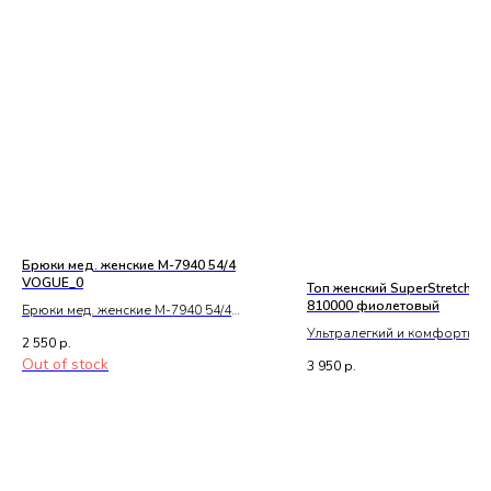
Брюки мед. женские М-7940 54/4
VOGUE_0
Топ женский SuperStretch T
810000 фиолетовый
Брюки мед. женские М-7940 54/4
VOGUE_0
Ультралегкий и комфортный
2 550
р.
высоким содержанием хлоп
Out of stock
3 950
р.