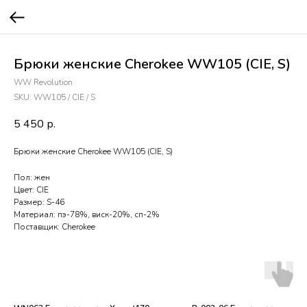
Брюки женские Cherokee WW105 (CIE, S)
WW Revolution
SKU:
WW105 / CIE / S
5 450
р.
Брюки женские Cherokee WW105 (CIE, S)
Пол: жен
Цвет: CIE
Размер: S-46
Материал: пэ-78%, виск-20%, сп-2%
Поставщик: Cherokee