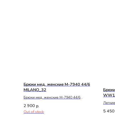
Брюки мед. женские М-7940 44/6
MILANO_32
Брюки
WW10
Брюки мед. женские М-7940 44/6
MILANO_32
Легкие
2 900
р.
комби
5 450
Out of stock
Станд