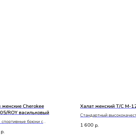
 женские Cherokee
Халат женский Т/С М-1
5/ROY васильковый
Стандартный высококачес
 спортивные брюки с
женский медицинский хала
1 600
р.
нированным поясом.
устойчивая к морщинам см
р.
артные карманы брюк плюс
полиэстера и хлопка.