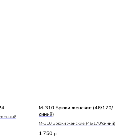
24
М-310 Брюки женские (46/170/
синий)
твенный
т. Дышащая,
М-310 Брюки женские (46/170/синий)
есь
1 750
р.