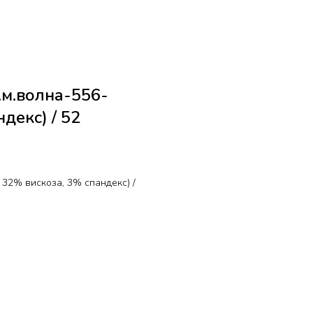
м.волна-556-
декс) / 52
32% вискоза, 3% спандекс) /