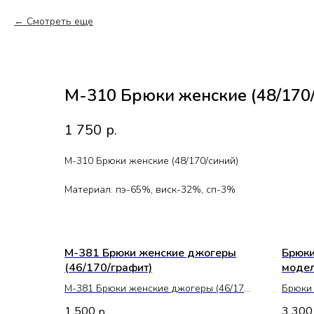
Смотреть еще
М-310 Брюки женские (48/170
1 750
р.
М-310 Брюки женские (48/170/синий)
Материал: пэ-65%, виск-32%, сп-3%
М-381 Брюки женские джогеры
Брюки
(46/170/графит)
модел
М-381 Брюки женские джогеры (46/170/
Брюки 
графит)
455 (Р
1 500
3 300
р.