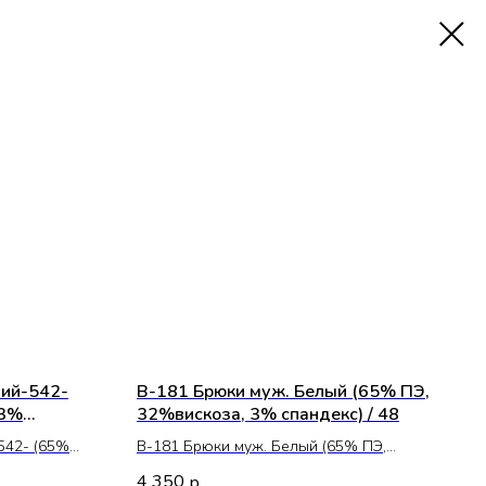
ний-542-
В-181 Брюки муж. Белый (65% ПЭ,
 3%
32%вискоза, 3% спандекс) / 48
542- (65%
В-181 Брюки муж. Белый (65% ПЭ,
с) / 46
32%вискоза, 3% спандекс) / 48
4 350
р.