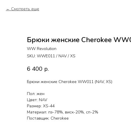
Смотреть еще
Брюки женские Cherokee WW0
WW Revolution
SKU:
WWE011 / NAV / XS
6 400
р.
Брюки женские Cherokee WW011 (NAV, XS)
Пол: жен
Цвет: NAV
Размер: XS-44
Материал: пэ-78%, виск-20%, сп-2%
Поставщик: Cherokee